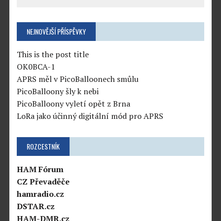
NEJNOVĚJŠÍ PŘÍSPĚVKY
This is the post title
OK0BCA-1
APRS měl v PicoBalloonech smůlu
PicoBalloony šly k nebi
PicoBalloony vyletí opět z Brna
LoRa jako účinný digitální mód pro APRS
ROZCESTNÍK
HAM Fórum
CZ Převaděče
hamradio.cz
DSTAR.cz
HAM-DMR.cz