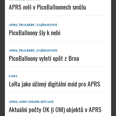
APRS měl v PicoBalloonech smůlu
APRS
,
TRACKERY
,
ZAJÍMAVOSTI
PicoBalloony šly k nebi
APRS
,
TRACKERY
,
ZAJÍMAVOSTI
PicoBalloony vyletí opět z Brna
LORA
LoRa jako účinný digitální mód pro APRS
APRS
,
APRS ONLINE SITUACE
Aktuální počty OK (i OM) objektů v APRS