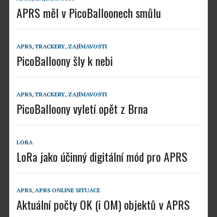
APRS měl v PicoBalloonech smůlu
APRS
,
TRACKERY
,
ZAJÍMAVOSTI
PicoBalloony šly k nebi
APRS
,
TRACKERY
,
ZAJÍMAVOSTI
PicoBalloony vyletí opět z Brna
LORA
LoRa jako účinný digitální mód pro APRS
APRS
,
APRS ONLINE SITUACE
Aktuální počty OK (i OM) objektů v APRS