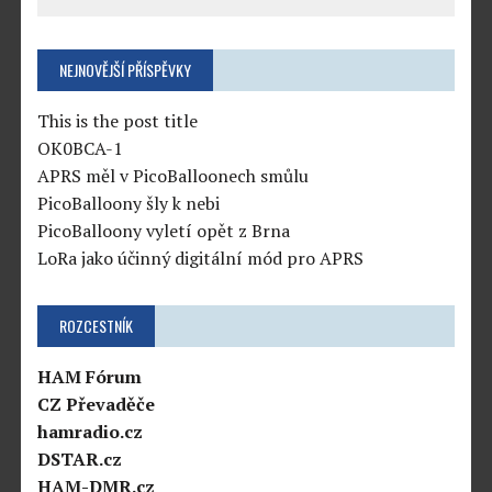
NEJNOVĚJŠÍ PŘÍSPĚVKY
This is the post title
OK0BCA-1
APRS měl v PicoBalloonech smůlu
PicoBalloony šly k nebi
PicoBalloony vyletí opět z Brna
LoRa jako účinný digitální mód pro APRS
ROZCESTNÍK
HAM Fórum
CZ Převaděče
hamradio.cz
DSTAR.cz
HAM-DMR.cz