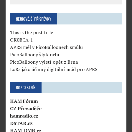
NEJNOVĚJŠÍ PŘÍSPĚVKY
This is the post title
OK0BCA-1
APRS měl v PicoBalloonech smůlu
PicoBalloony šly k nebi
PicoBalloony vyletí opět z Brna
LoRa jako účinný digitální mód pro APRS
ROZCESTNÍK
HAM Fórum
CZ Převaděče
hamradio.cz
DSTAR.cz
HAM-DMR.cz