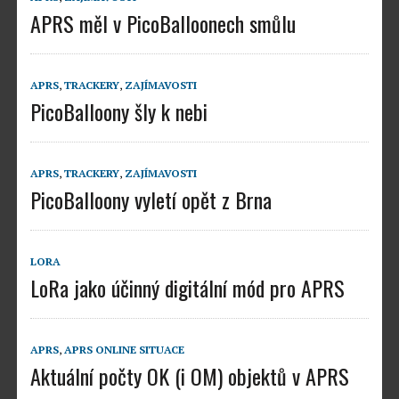
APRS měl v PicoBalloonech smůlu
APRS
,
TRACKERY
,
ZAJÍMAVOSTI
PicoBalloony šly k nebi
APRS
,
TRACKERY
,
ZAJÍMAVOSTI
PicoBalloony vyletí opět z Brna
LORA
LoRa jako účinný digitální mód pro APRS
APRS
,
APRS ONLINE SITUACE
Aktuální počty OK (i OM) objektů v APRS