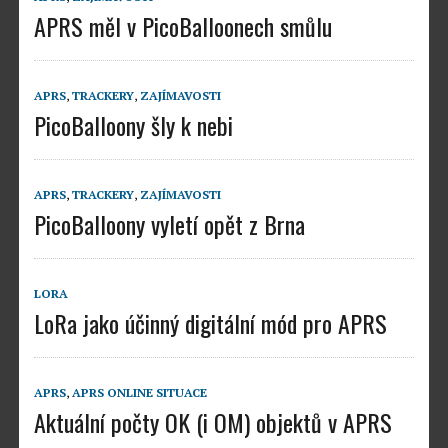
APRS měl v PicoBalloonech smůlu
APRS
,
TRACKERY
,
ZAJÍMAVOSTI
PicoBalloony šly k nebi
APRS
,
TRACKERY
,
ZAJÍMAVOSTI
PicoBalloony vyletí opět z Brna
LORA
LoRa jako účinný digitální mód pro APRS
APRS
,
APRS ONLINE SITUACE
Aktuální počty OK (i OM) objektů v APRS