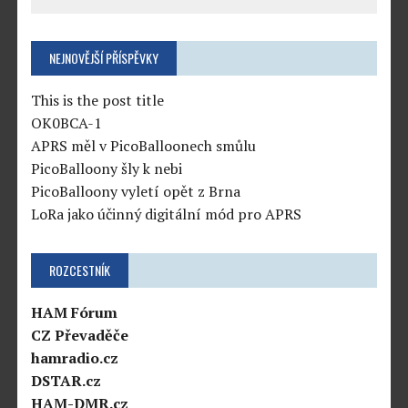
NEJNOVĚJŠÍ PŘÍSPĚVKY
This is the post title
OK0BCA-1
APRS měl v PicoBalloonech smůlu
PicoBalloony šly k nebi
PicoBalloony vyletí opět z Brna
LoRa jako účinný digitální mód pro APRS
ROZCESTNÍK
HAM Fórum
CZ Převaděče
hamradio.cz
DSTAR.cz
HAM-DMR.cz