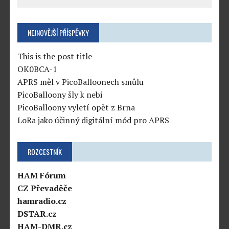
NEJNOVĚJŠÍ PŘÍSPĚVKY
This is the post title
OK0BCA-1
APRS měl v PicoBalloonech smůlu
PicoBalloony šly k nebi
PicoBalloony vyletí opět z Brna
LoRa jako účinný digitální mód pro APRS
ROZCESTNÍK
HAM Fórum
CZ Převaděče
hamradio.cz
DSTAR.cz
HAM-DMR.cz