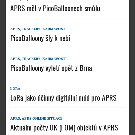
APRS měl v PicoBalloonech smůlu
APRS
,
TRACKERY
,
ZAJÍMAVOSTI
PicoBalloony šly k nebi
APRS
,
TRACKERY
,
ZAJÍMAVOSTI
PicoBalloony vyletí opět z Brna
LORA
LoRa jako účinný digitální mód pro APRS
APRS
,
APRS ONLINE SITUACE
Aktuální počty OK (i OM) objektů v APRS