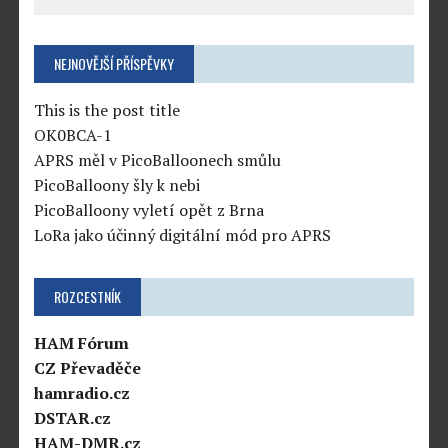
NEJNOVĚJŠÍ PŘÍSPĚVKY
This is the post title
OK0BCA-1
APRS měl v PicoBalloonech smůlu
PicoBalloony šly k nebi
PicoBalloony vyletí opět z Brna
LoRa jako účinný digitální mód pro APRS
ROZCESTNÍK
HAM Fórum
CZ Převaděče
hamradio.cz
DSTAR.cz
HAM-DMR.cz