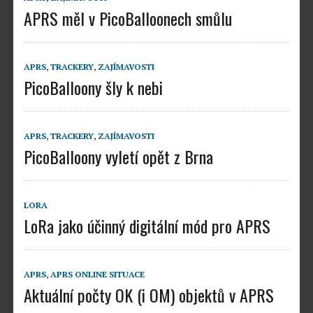
APRS měl v PicoBalloonech smůlu
APRS
,
TRACKERY
,
ZAJÍMAVOSTI
PicoBalloony šly k nebi
APRS
,
TRACKERY
,
ZAJÍMAVOSTI
PicoBalloony vyletí opět z Brna
LORA
LoRa jako účinný digitální mód pro APRS
APRS
,
APRS ONLINE SITUACE
Aktuální počty OK (i OM) objektů v APRS