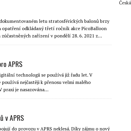
Česká
zdokumentovaném letu stratosférických balonů brzy
 opatření odkládaný třetí ročník akce PicoBalloon
 zúčastněných zařízení v pondělí 28. 6. 2021 z…
 pro APRS
itální technologii se používá již řadu let. V
e používá nejčastěji k přenosu velmi malého
 V praxi je nasazována…
tů v APRS
apojují do provozu v APRS neklesá. Díky zájmu o nový