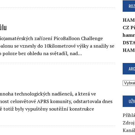
ROZ
HAM
ůlu
CZ P
hamr
dio)amatérských zařízení PicoBalloon Challenge
DSTA
lonu se vznesly do 10kilometrové výšky a snažily se
HAM
 poloze bez ohledu na světadíl, nad…
ARC
mnoha technologických nadšenců, a která ve
UŽI
rnost celosvětové APRS komunity, odstartovala dnes
 totiž byly vypuštěny soutěžní konstrukce
Přihlá
Zdroj
Kaná