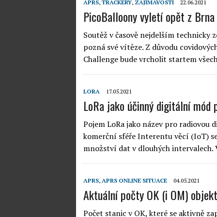
APRS
,
TRACKERY
,
ZAJÍMAVOSTI
22.06.2021
PicoBalloony vyletí opět z Brna
Soutěž v časově nejdelším technicky 
pozná své vítěze. Z důvodu covidových
Challenge bude vrcholit startem všech
LORA
17.05.2021
LoRa jako účinný digitální mód
Pojem LoRa jako název pro radiovou dig
komerční sféře Interentu věcí (IoT) s
množství dat v dlouhých intervalech.
APRS
,
APRS ONLINE SITUACE
04.05.2021
Aktuální počty OK (i OM) objek
Počet stanic v OK, které se aktivně z