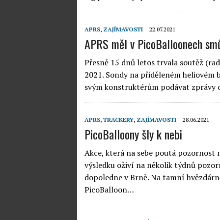
APRS
,
ZAJÍMAVOSTI
22.07.2021
APRS měl v PicoBalloonech sm
Přesně 15 dnů letos trvala soutěž (ra
2021. Sondy na přiděleném heliovém ba
svým konstruktérům podávat zprávy o
APRS
,
TRACKERY
,
ZAJÍMAVOSTI
28.06.2021
PicoBalloony šly k nebi
Akce, která na sebe poutá pozornost 
výsledku oživí na několik týdnů pozo
dopoledne v Brně. Na tamní hvězdárně
PicoBalloon…