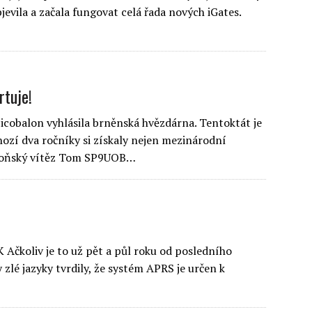
jevila a začala fungovat celá řada nových iGates.
rtuje!
picobalon vyhlásila brněnská hvězdárna. Tentoktát je
ozí dva ročníky si získaly nejen mezinárodní
a loňský vítěz Tom SP9UOB…
Ačkoliv je to už pět a půl roku od posledního
 zlé jazyky tvrdily, že systém APRS je určen k