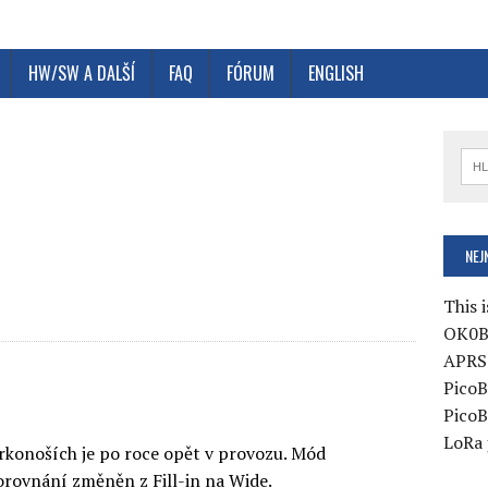
HW/SW A DALŠÍ
FAQ
FÓRUM
ENGLISH
e
NEJ
This i
OK0B
APRS 
PicoB
PicoB
LoRa 
rkonoších je po roce opět v provozu. Mód
orovnání změněn z Fill-in na Wide.