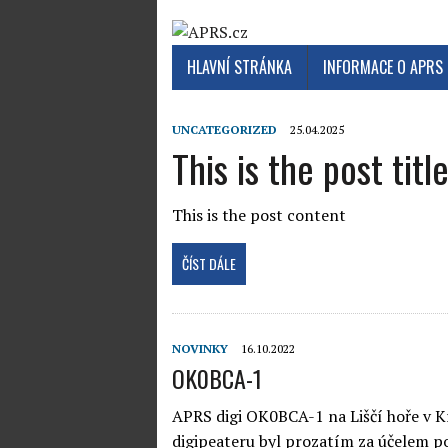
HLAVNÍ STRÁNKA
INFORMACE O APRS
UNCATEGORIZED
25.04.2025
This is the post titl
This is the post content
ČÍST DÁLE
NOVINKY
16.10.2022
OK0BCA-1
APRS digi OK0BCA-1 na Liščí hoře v K
digipeateru byl prozatím za účelem p