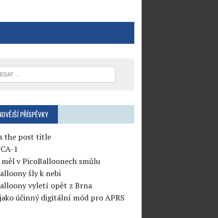
NOVĚJŠÍ PŘÍSPĚVKY
s the post title
CA-1
měl v PicoBalloonech smůlu
alloony šly k nebi
alloony vyletí opět z Brna
jako účinný digitální mód pro APRS