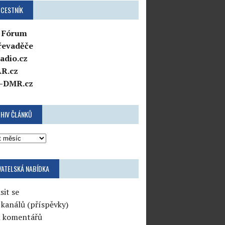
CESTNÍK
 Fórum
řevaděče
adio.cz
R.cz
-DMR.cz
HIV ČLÁNKŮ
VATELSKÁ NABÍDKA
sit se
 kanálů (příspěvky)
l komentářů