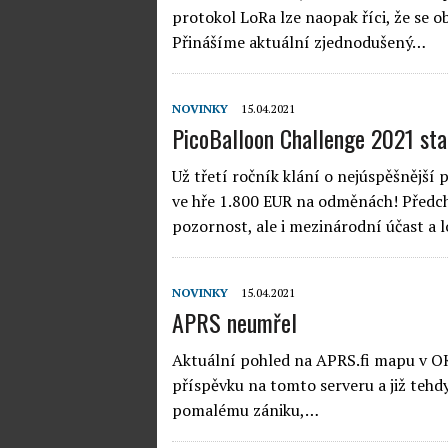
protokol LoRa lze naopak říci, že se ob
Přinášíme aktuální zjednodušený…
NOVINKY
15.04.2021
PicoBalloon Challenge 2021 sta
Už třetí ročník klání o nejúspěšnější 
ve hře 1.800 EUR na odměnách! Předch
pozornost, ale i mezinárodní účast 
NOVINKY
15.04.2021
APRS neumřel
Aktuální pohled na APRS.fi mapu v OK 
příspěvku na tomto serveru a již tehdy
pomalému zániku,…