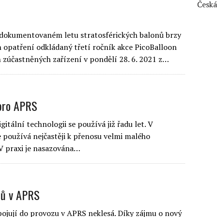
Česká
zdokumentovaném letu stratosférických balonů brzy
 opatření odkládaný třetí ročník akce PicoBalloon
 zúčastněných zařízení v pondělí 28. 6. 2021 z…
 pro APRS
itální technologii se používá již řadu let. V
e používá nejčastěji k přenosu velmi malého
 V praxi je nasazována…
tů v APRS
apojují do provozu v APRS neklesá. Díky zájmu o nový