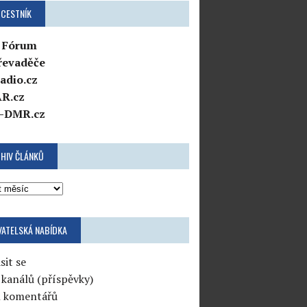
CESTNÍK
 Fórum
řevaděče
adio.cz
R.cz
-DMR.cz
HIV ČLÁNKŮ
VATELSKÁ NABÍDKA
sit se
 kanálů (příspěvky)
l komentářů