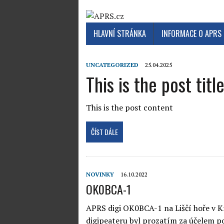
HLAVNÍ STRÁNKA
INFORMACE O APRS
UNCATEGORIZED
25.04.2025
This is the post titl
This is the post content
ČÍST DÁLE
NOVINKY
16.10.2022
OK0BCA-1
APRS digi OK0BCA-1 na Liščí hoře v K
digipeateru byl prozatím za účelem p