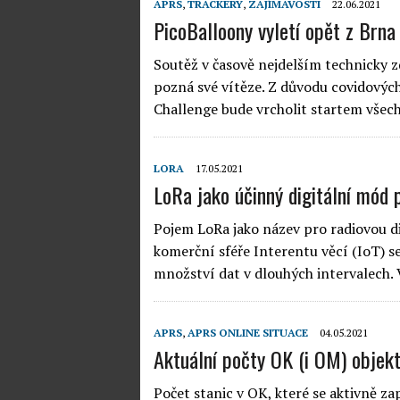
APRS
,
TRACKERY
,
ZAJÍMAVOSTI
22.06.2021
PicoBalloony vyletí opět z Brna
Soutěž v časově nejdelším technicky 
pozná své vítěze. Z důvodu covidových
Challenge bude vrcholit startem všech
LORA
17.05.2021
LoRa jako účinný digitální mód
Pojem LoRa jako název pro radiovou dig
komerční sféře Interentu věcí (IoT) s
množství dat v dlouhých intervalech.
APRS
,
APRS ONLINE SITUACE
04.05.2021
Aktuální počty OK (i OM) objek
Počet stanic v OK, které se aktivně z