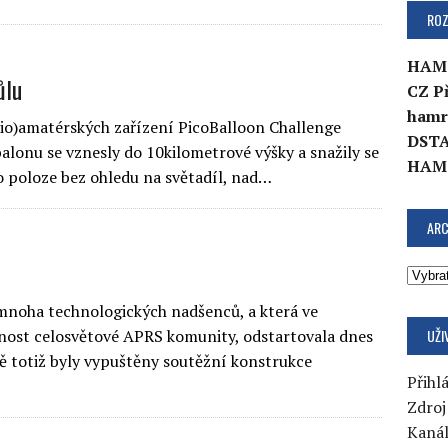
ROZ
HAM
ůlu
CZ P
hamr
dio)amatérských zařízení PicoBalloon Challenge
DSTA
lonu se vznesly do 10kilometrové výšky a snažily se
HAM
 poloze bez ohledu na světadíl, nad…
ARC
mnoha technologických nadšenců, a která ve
UŽI
rnost celosvětové APRS komunity, odstartovala dnes
 totiž byly vypuštěny soutěžní konstrukce
Přihlá
Zdroj
Kaná