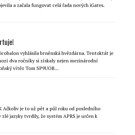
jevila a začala fungovat celá řada nových iGates.
rtuje!
picobalon vyhlásila brněnská hvězdárna. Tentoktát je
ozí dva ročníky si získaly nejen mezinárodní
a loňský vítěz Tom SP9UOB…
Ačkoliv je to už pět a půl roku od posledního
 zlé jazyky tvrdily, že systém APRS je určen k