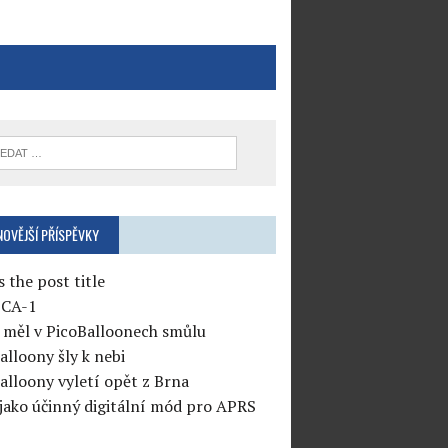
NOVĚJŠÍ PŘÍSPĚVKY
s the post title
CA-1
měl v PicoBalloonech smůlu
alloony šly k nebi
alloony vyletí opět z Brna
jako účinný digitální mód pro APRS