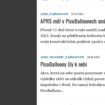
APRS
,
ZAJÍMAVOSTI
22.07.2021
APRS měl v PicoBalloonech sm
Přesně 15 dnů letos trvala soutěž (ra
2021. Sondy na přiděleném heliovém ba
svým konstruktérům podávat zprávy o
APRS
,
TRACKERY
,
ZAJÍMAVOSTI
28.06.2021
PicoBalloony šly k nebi
Akce, která na sebe poutá pozornost 
výsledku oživí na několik týdnů pozo
dopoledne v Brně. Na tamní hvězdárně
PicoBalloon…