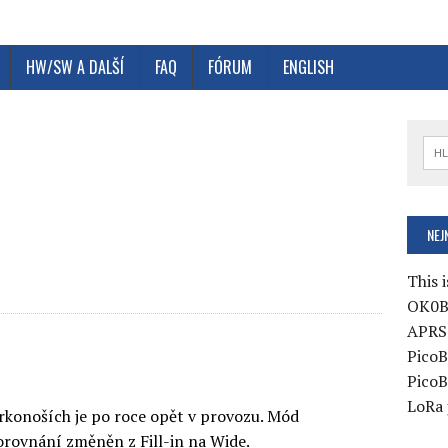
HW/SW A DALŠÍ
FAQ
FÓRUM
ENGLISH
e
NEJ
This i
OK0B
APRS 
PicoB
PicoB
LoRa 
rkonoších je po roce opět v provozu. Mód
orovnání změněn z Fill-in na Wide.