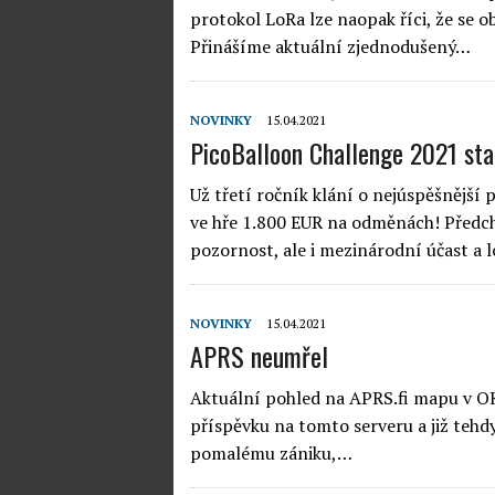
protokol LoRa lze naopak říci, že se ob
Přinášíme aktuální zjednodušený…
NOVINKY
15.04.2021
PicoBalloon Challenge 2021 sta
Už třetí ročník klání o nejúspěšnější 
ve hře 1.800 EUR na odměnách! Předch
pozornost, ale i mezinárodní účast 
NOVINKY
15.04.2021
APRS neumřel
Aktuální pohled na APRS.fi mapu v OK 
příspěvku na tomto serveru a již tehdy
pomalému zániku,…