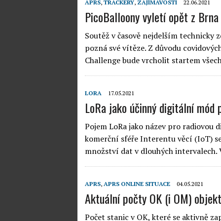
APRS
,
TRACKERY
,
ZAJÍMAVOSTI
22.06.2021
PicoBalloony vyletí opět z Brna
Soutěž v časově nejdelším technicky 
pozná své vítěze. Z důvodu covidových
Challenge bude vrcholit startem všech
LORA
17.05.2021
LoRa jako účinný digitální mód
Pojem LoRa jako název pro radiovou dig
komerční sféře Interentu věcí (IoT) s
množství dat v dlouhých intervalech.
APRS
,
APRS ONLINE SITUACE
04.05.2021
Aktuální počty OK (i OM) objek
Počet stanic v OK, které se aktivně z