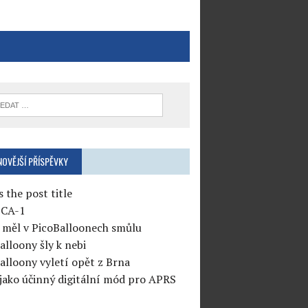
NOVĚJŠÍ PŘÍSPĚVKY
s the post title
CA-1
měl v PicoBalloonech smůlu
alloony šly k nebi
alloony vyletí opět z Brna
jako účinný digitální mód pro APRS