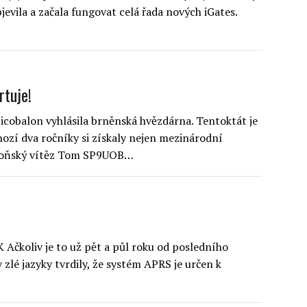
jevila a začala fungovat celá řada nových iGates.
rtuje!
picobalon vyhlásila brněnská hvězdárna. Tentoktát je
ozí dva ročníky si získaly nejen mezinárodní
a loňský vítěz Tom SP9UOB…
Ačkoliv je to už pět a půl roku od posledního
 zlé jazyky tvrdily, že systém APRS je určen k