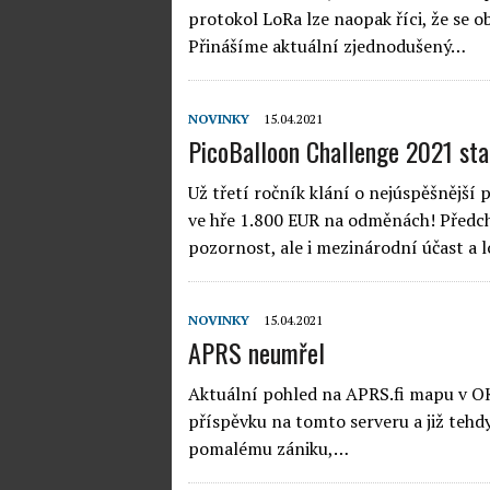
protokol LoRa lze naopak říci, že se ob
Přinášíme aktuální zjednodušený…
NOVINKY
15.04.2021
PicoBalloon Challenge 2021 sta
Už třetí ročník klání o nejúspěšnější 
ve hře 1.800 EUR na odměnách! Předch
pozornost, ale i mezinárodní účast 
NOVINKY
15.04.2021
APRS neumřel
Aktuální pohled na APRS.fi mapu v OK 
příspěvku na tomto serveru a již tehdy
pomalému zániku,…