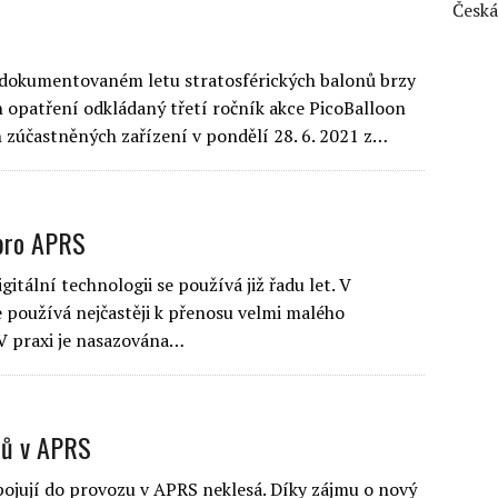
Česká
zdokumentovaném letu stratosférických balonů brzy
 opatření odkládaný třetí ročník akce PicoBalloon
 zúčastněných zařízení v pondělí 28. 6. 2021 z…
 pro APRS
itální technologii se používá již řadu let. V
e používá nejčastěji k přenosu velmi malého
 V praxi je nasazována…
tů v APRS
apojují do provozu v APRS neklesá. Díky zájmu o nový