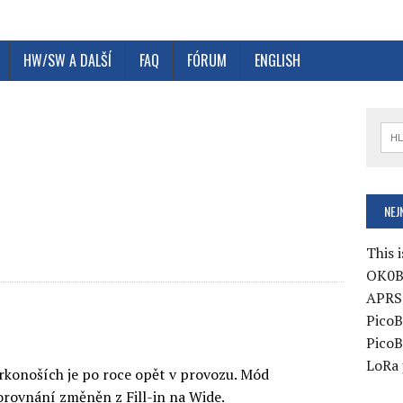
HW/SW A DALŠÍ
FAQ
FÓRUM
ENGLISH
e
NEJ
This i
OK0B
APRS 
PicoB
PicoB
LoRa 
rkonoších je po roce opět v provozu. Mód
orovnání změněn z Fill-in na Wide.