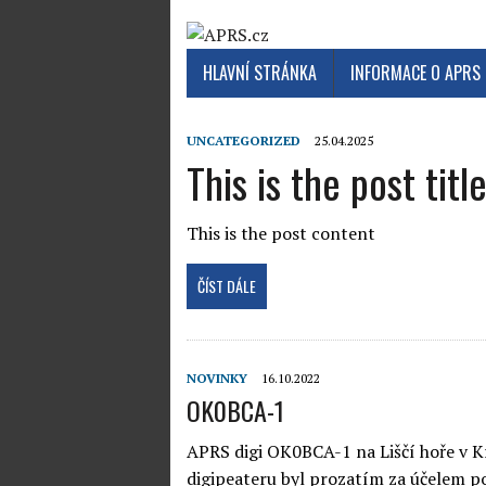
HLAVNÍ STRÁNKA
INFORMACE O APRS
UNCATEGORIZED
25.04.2025
This is the post titl
This is the post content
ČÍST DÁLE
NOVINKY
16.10.2022
OK0BCA-1
APRS digi OK0BCA-1 na Liščí hoře v K
digipeateru byl prozatím za účelem p