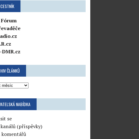
CESTNÍK
 Fórum
řevaděče
adio.cz
R.cz
-DMR.cz
HIV ČLÁNKŮ
VATELSKÁ NABÍDKA
sit se
 kanálů (příspěvky)
l komentářů