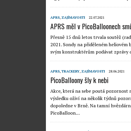
APRS
,
ZAJÍMAVOSTI
22.07.2021
APRS měl v PicoBalloonech sm
Přesně 15 dnů letos trvala soutěž (ra
2021. Sondy na přiděleném heliovém ba
svým konstruktérům podávat zprávy o
APRS
,
TRACKERY
,
ZAJÍMAVOSTI
28.06.2021
PicoBalloony šly k nebi
Akce, která na sebe poutá pozornost 
výsledku oživí na několik týdnů pozo
dopoledne v Brně. Na tamní hvězdárně
PicoBalloon…