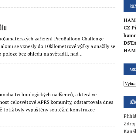
ROZ
HAM
ůlu
CZ P
hamr
dio)amatérských zařízení PicoBalloon Challenge
DSTA
lonu se vznesly do 10kilometrové výšky a snažily se
HAM
 poloze bez ohledu na světadíl, nad…
ARC
mnoha technologických nadšenců, a která ve
UŽI
rnost celosvětové APRS komunity, odstartovala dnes
 totiž byly vypuštěny soutěžní konstrukce
Přihlá
Zdroj
Kaná