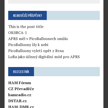
NEJNOVĚJŠÍ PŘÍSPĚVKY
This is the post title
OK0BCA-1
APRS měl v PicoBalloonech smůlu
PicoBalloony šly k nebi
PicoBalloony vyletí opět z Brna
LoRa jako účinný digitální mód pro APRS
ROZCESTNÍK
HAM Fórum
CZ Převaděče
hamradio.cz
DSTAR.cz
HAM-DMR.cz