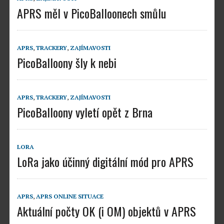
APRS měl v PicoBalloonech smůlu
APRS
,
TRACKERY
,
ZAJÍMAVOSTI
PicoBalloony šly k nebi
APRS
,
TRACKERY
,
ZAJÍMAVOSTI
PicoBalloony vyletí opět z Brna
LORA
LoRa jako účinný digitální mód pro APRS
APRS
,
APRS ONLINE SITUACE
Aktuální počty OK (i OM) objektů v APRS