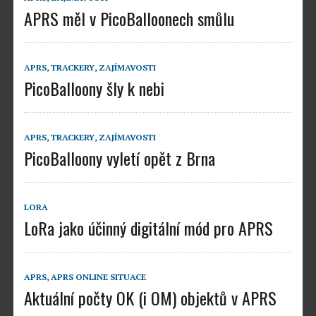
APRS měl v PicoBalloonech smůlu
APRS
,
TRACKERY
,
ZAJÍMAVOSTI
PicoBalloony šly k nebi
APRS
,
TRACKERY
,
ZAJÍMAVOSTI
PicoBalloony vyletí opět z Brna
LORA
LoRa jako účinný digitální mód pro APRS
APRS
,
APRS ONLINE SITUACE
Aktuální počty OK (i OM) objektů v APRS