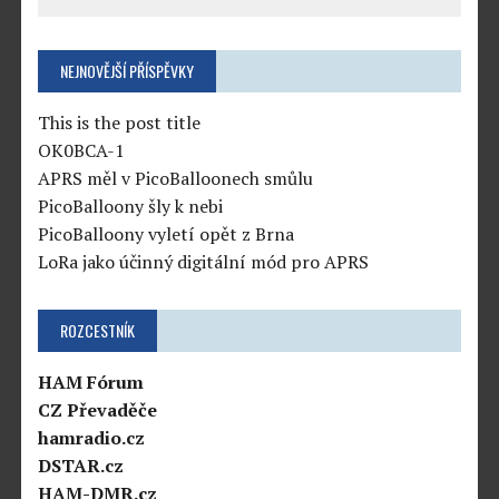
NEJNOVĚJŠÍ PŘÍSPĚVKY
This is the post title
OK0BCA-1
APRS měl v PicoBalloonech smůlu
PicoBalloony šly k nebi
PicoBalloony vyletí opět z Brna
LoRa jako účinný digitální mód pro APRS
ROZCESTNÍK
HAM Fórum
CZ Převaděče
hamradio.cz
DSTAR.cz
HAM-DMR.cz