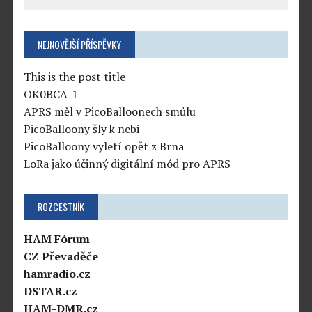
NEJNOVĚJŠÍ PŘÍSPĚVKY
This is the post title
OK0BCA-1
APRS měl v PicoBalloonech smůlu
PicoBalloony šly k nebi
PicoBalloony vyletí opět z Brna
LoRa jako účinný digitální mód pro APRS
ROZCESTNÍK
HAM Fórum
CZ Převaděče
hamradio.cz
DSTAR.cz
HAM-DMR.cz