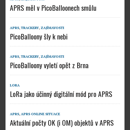
APRS měl v PicoBalloonech smůlu
APRS
,
TRACKERY
,
ZAJÍMAVOSTI
PicoBalloony šly k nebi
APRS
,
TRACKERY
,
ZAJÍMAVOSTI
PicoBalloony vyletí opět z Brna
LORA
LoRa jako účinný digitální mód pro APRS
APRS
,
APRS ONLINE SITUACE
Aktuální počty OK (i OM) objektů v APRS