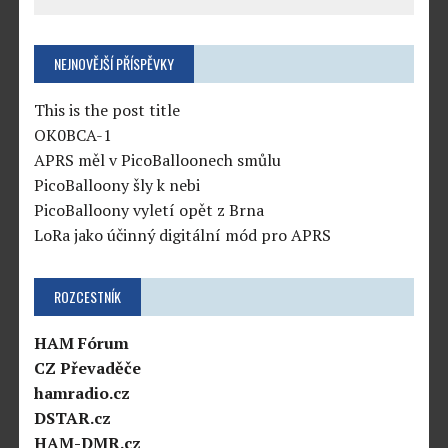
NEJNOVĚJŠÍ PŘÍSPĚVKY
This is the post title
OK0BCA-1
APRS měl v PicoBalloonech smůlu
PicoBalloony šly k nebi
PicoBalloony vyletí opět z Brna
LoRa jako účinný digitální mód pro APRS
ROZCESTNÍK
HAM Fórum
CZ Převaděče
hamradio.cz
DSTAR.cz
HAM-DMR.cz