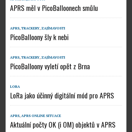
APRS měl v PicoBalloonech smůlu
APRS
,
TRACKERY
,
ZAJÍMAVOSTI
PicoBalloony šly k nebi
APRS
,
TRACKERY
,
ZAJÍMAVOSTI
PicoBalloony vyletí opět z Brna
LORA
LoRa jako účinný digitální mód pro APRS
APRS
,
APRS ONLINE SITUACE
Aktuální počty OK (i OM) objektů v APRS