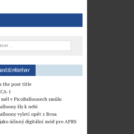
NOVĚJŠÍ PŘÍSPĚVKY
s the post title
CA-1
měl v PicoBalloonech smůlu
alloony šly k nebi
alloony vyletí opět z Brna
jako účinný digitální mód pro APRS