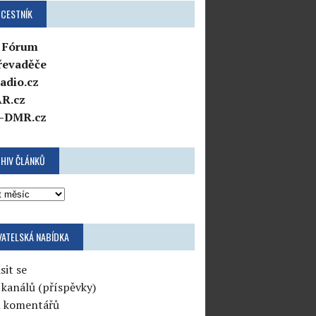
CESTNÍK
 Fórum
řevaděče
adio.cz
R.cz
-DMR.cz
HIV ČLÁNKŮ
VATELSKÁ NABÍDKA
sit se
 kanálů (příspěvky)
l komentářů