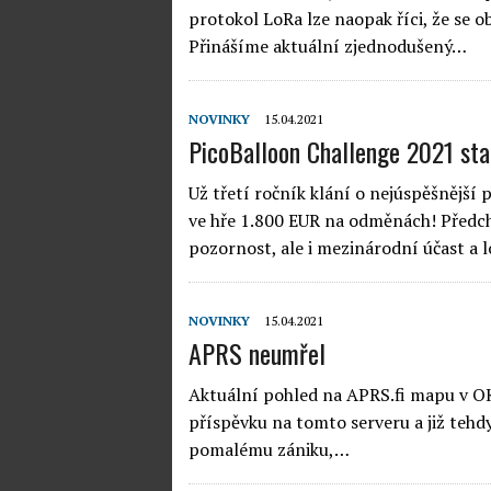
protokol LoRa lze naopak říci, že se ob
Přinášíme aktuální zjednodušený…
NOVINKY
15.04.2021
PicoBalloon Challenge 2021 sta
Už třetí ročník klání o nejúspěšnější 
ve hře 1.800 EUR na odměnách! Předch
pozornost, ale i mezinárodní účast 
NOVINKY
15.04.2021
APRS neumřel
Aktuální pohled na APRS.fi mapu v OK 
příspěvku na tomto serveru a již tehdy
pomalému zániku,…