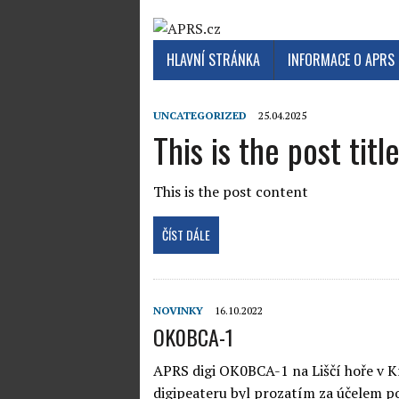
HLAVNÍ STRÁNKA
INFORMACE O APRS
UNCATEGORIZED
25.04.2025
This is the post titl
This is the post content
ČÍST DÁLE
NOVINKY
16.10.2022
OK0BCA-1
APRS digi OK0BCA-1 na Liščí hoře v K
digipeateru byl prozatím za účelem p