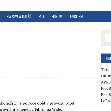
HW/SW A DALŠÍ
FAQ
FÓRUM
ENGLISH
e
NEJ
This i
OK0B
APRS 
PicoB
PicoB
LoRa 
rkonoších je po roce opět v provozu. Mód
orovnání změněn z Fill-in na Wide.