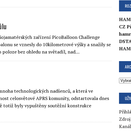
ROZ
HAM
ůlu
CZ P
hamr
dio)amatérských zařízení PicoBalloon Challenge
DSTA
lonu se vznesly do 10kilometrové výšky a snažily se
HAM
 poloze bez ohledu na světadíl, nad…
ARC
mnoha technologických nadšenců, a která ve
UŽI
rnost celosvětové APRS komunity, odstartovala dnes
 totiž byly vypuštěny soutěžní konstrukce
Přihlá
Zdroj
Kaná