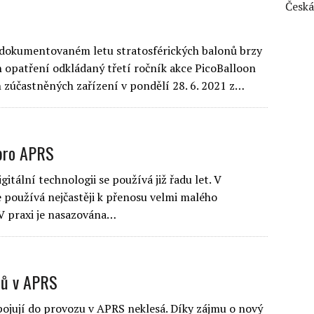
Česká
zdokumentovaném letu stratosférických balonů brzy
 opatření odkládaný třetí ročník akce PicoBalloon
 zúčastněných zařízení v pondělí 28. 6. 2021 z…
 pro APRS
itální technologii se používá již řadu let. V
e používá nejčastěji k přenosu velmi malého
 V praxi je nasazována…
tů v APRS
apojují do provozu v APRS neklesá. Díky zájmu o nový