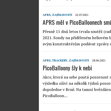
APRS
,
ZAJÍMAVOSTI
22.07.2021
APRS měl v PicoBalloonech sm
Přesně 15 dnů letos trvala soutěž (ra
2021. Sondy na přiděleném heliovém ba
svým konstruktérům podávat zprávy o
APRS
,
TRACKERY
,
ZAJÍMAVOSTI
28.06.2021
PicoBalloony šly k nebi
Akce, která na sebe poutá pozornost 
výsledku oživí na několik týdnů pozo
dopoledne v Brně. Na tamní hvězdárně
PicoBalloon…