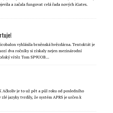
jevila a začala fungovat celá řada nových iGates.
rtuje!
picobalon vyhlásila brněnská hvězdárna. Tentoktát je
ozí dva ročníky si získaly nejen mezinárodní
a loňský vítěz Tom SP9UOB…
Ačkoliv je to už pět a půl roku od posledního
 zlé jazyky tvrdily, že systém APRS je určen k