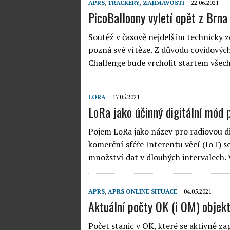
APRS
,
TRACKERY
,
ZAJÍMAVOSTI
22.06.2021
PicoBalloony vyletí opět z Brna
Soutěž v časově nejdelším technicky 
pozná své vítěze. Z důvodu covidových
Challenge bude vrcholit startem všech
LORA
17.05.2021
LoRa jako účinný digitální mód
Pojem LoRa jako název pro radiovou dig
komerční sféře Interentu věcí (IoT) s
množství dat v dlouhých intervalech.
APRS
,
APRS ONLINE SITUACE
04.05.2021
Aktuální počty OK (i OM) objek
Počet stanic v OK, které se aktivně z