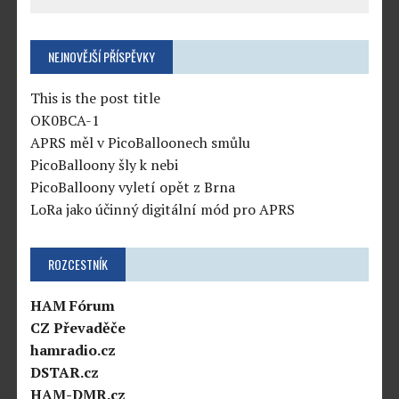
NEJNOVĚJŠÍ PŘÍSPĚVKY
This is the post title
OK0BCA-1
APRS měl v PicoBalloonech smůlu
PicoBalloony šly k nebi
PicoBalloony vyletí opět z Brna
LoRa jako účinný digitální mód pro APRS
ROZCESTNÍK
HAM Fórum
CZ Převaděče
hamradio.cz
DSTAR.cz
HAM-DMR.cz