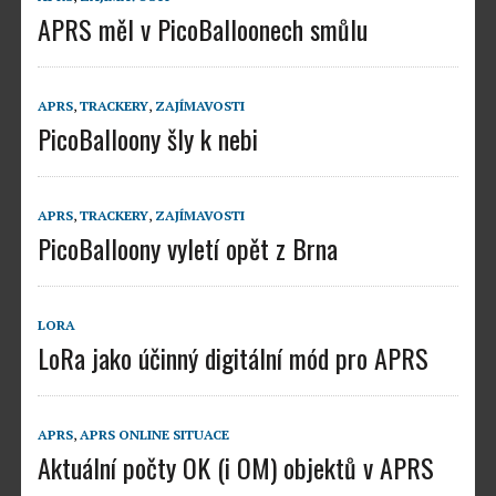
APRS měl v PicoBalloonech smůlu
APRS
,
TRACKERY
,
ZAJÍMAVOSTI
PicoBalloony šly k nebi
APRS
,
TRACKERY
,
ZAJÍMAVOSTI
PicoBalloony vyletí opět z Brna
LORA
LoRa jako účinný digitální mód pro APRS
APRS
,
APRS ONLINE SITUACE
Aktuální počty OK (i OM) objektů v APRS