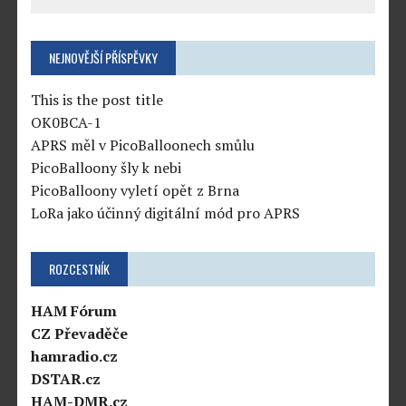
NEJNOVĚJŠÍ PŘÍSPĚVKY
This is the post title
OK0BCA-1
APRS měl v PicoBalloonech smůlu
PicoBalloony šly k nebi
PicoBalloony vyletí opět z Brna
LoRa jako účinný digitální mód pro APRS
ROZCESTNÍK
HAM Fórum
CZ Převaděče
hamradio.cz
DSTAR.cz
HAM-DMR.cz