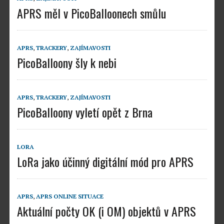
APRS měl v PicoBalloonech smůlu
APRS
,
TRACKERY
,
ZAJÍMAVOSTI
PicoBalloony šly k nebi
APRS
,
TRACKERY
,
ZAJÍMAVOSTI
PicoBalloony vyletí opět z Brna
LORA
LoRa jako účinný digitální mód pro APRS
APRS
,
APRS ONLINE SITUACE
Aktuální počty OK (i OM) objektů v APRS