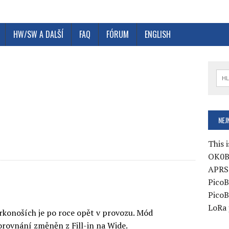
HW/SW A DALŠÍ
FAQ
FÓRUM
ENGLISH
e
NEJ
This i
OK0B
APRS 
PicoB
PicoB
LoRa 
rkonoších je po roce opět v provozu. Mód
orovnání změněn z Fill-in na Wide.