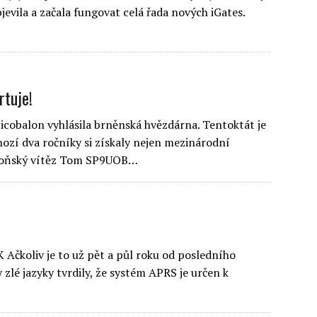
jevila a začala fungovat celá řada nových iGates.
rtuje!
picobalon vyhlásila brněnská hvězdárna. Tentoktát je
ozí dva ročníky si získaly nejen mezinárodní
a loňský vítěz Tom SP9UOB…
Ačkoliv je to už pět a půl roku od posledního
 zlé jazyky tvrdily, že systém APRS je určen k