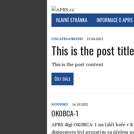
HLAVNÍ STRÁNKA
INFORMACE O APRS
UNCATEGORIZED
25.04.2025
This is the post titl
This is the post content
ČÍST DÁLE
NOVINKY
16.10.2022
OK0BCA-1
APRS digi OK0BCA-1 na Liščí hoře v K
digipeateru byl prozatím za účelem p