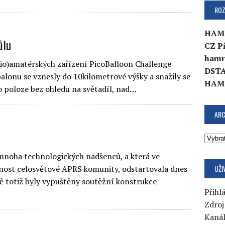
ROZ
HAM
ůlu
CZ P
hamr
dio)amatérských zařízení PicoBalloon Challenge
DSTA
lonu se vznesly do 10kilometrové výšky a snažily se
HAM
 poloze bez ohledu na světadíl, nad…
ARC
mnoha technologických nadšenců, a která ve
UŽI
rnost celosvětové APRS komunity, odstartovala dnes
 totiž byly vypuštěny soutěžní konstrukce
Přihlá
Zdroj
Kaná