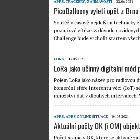
APRS
,
TRACKERY
,
ZAJÍMAVOSTI
22.06.2021
PicoBalloony vyletí opět z Brna
Soutěž v časově nejdelším technicky 
pozná své vítěze. Z důvodu covidových
Challenge bude vrcholit startem všech
LORA
17.05.2021
LoRa jako účinný digitální mód
Pojem LoRa jako název pro radiovou dig
komerční sféře Interentu věcí (IoT) s
množství dat v dlouhých intervalech.
APRS
,
APRS ONLINE SITUACE
04.05.2021
Aktuální počty OK (i OM) objek
Počet stanic v OK, které se aktivně z