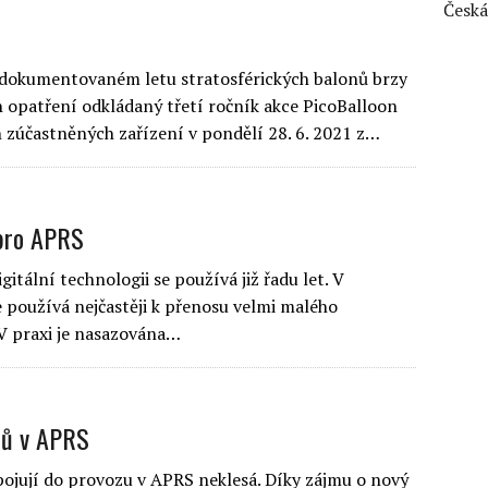
Česká
zdokumentovaném letu stratosférických balonů brzy
 opatření odkládaný třetí ročník akce PicoBalloon
 zúčastněných zařízení v pondělí 28. 6. 2021 z…
 pro APRS
itální technologii se používá již řadu let. V
e používá nejčastěji k přenosu velmi malého
 V praxi je nasazována…
tů v APRS
apojují do provozu v APRS neklesá. Díky zájmu o nový