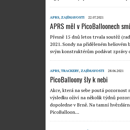
APRS
,
ZAJÍMAVOSTI
22.07.2021
APRS měl v PicoBalloonech sm
Přesně 15 dnů letos trvala soutěž (ra
2021. Sondy na přiděleném heliovém ba
svým konstruktérům podávat zprávy o
APRS
,
TRACKERY
,
ZAJÍMAVOSTI
28.06.2021
PicoBalloony šly k nebi
Akce, která na sebe poutá pozornost 
výsledku oživí na několik týdnů pozo
dopoledne v Brně. Na tamní hvězdárně
PicoBalloon…