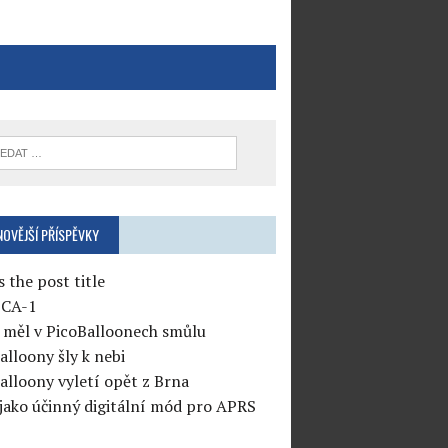
NOVĚJŠÍ PŘÍSPĚVKY
s the post title
CA-1
měl v PicoBalloonech smůlu
alloony šly k nebi
alloony vyletí opět z Brna
jako účinný digitální mód pro APRS