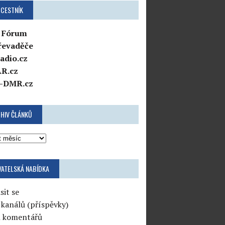
CESTNÍK
 Fórum
řevaděče
adio.cz
R.cz
-DMR.cz
HIV ČLÁNKŮ
VATELSKÁ NABÍDKA
sit se
 kanálů (příspěvky)
l komentářů