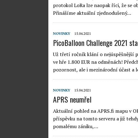
protokol LoRa lze naopak říci, že se ob
Přinášíme aktuální zjednodušený…
NOVINKY
15.04.2021
PicoBalloon Challenge 2021 sta
Už třetí ročník klání o nejúspěšnější 
ve hře 1.800 EUR na odměnách! Předch
pozornost, ale i mezinárodní účast 
NOVINKY
15.04.2021
APRS neumřel
Aktuální pohled na APRS.fi mapu v OK 
příspěvku na tomto serveru a již tehdy
pomalému zániku,…