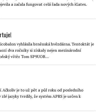
jevila a začala fungovat celá řada nových iGates.
rtuje!
picobalon vyhlásila brněnská hvězdárna. Tentoktát je
ozí dva ročníky si získaly nejen mezinárodní
a loňský vítěz Tom SP9UOB…
Ačkoliv je to už pět a půl roku od posledního
 zlé jazyky tvrdily, že systém APRS je určen k