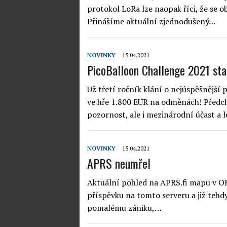
protokol LoRa lze naopak říci, že se ob
Přinášíme aktuální zjednodušený…
NOVINKY
15.04.2021
PicoBalloon Challenge 2021 sta
Už třetí ročník klání o nejúspěšnější 
ve hře 1.800 EUR na odměnách! Předch
pozornost, ale i mezinárodní účast 
NOVINKY
15.04.2021
APRS neumřel
Aktuální pohled na APRS.fi mapu v OK 
příspěvku na tomto serveru a již tehdy
pomalému zániku,…