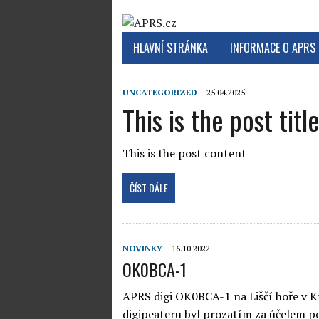
HLAVNÍ STRÁNKA
INFORMACE O APRS
UNCATEGORIZED
25.04.2025
This is the post titl
This is the post content
ČÍST DÁLE
NOVINKY
16.10.2022
OK0BCA-1
APRS digi OK0BCA-1 na Liščí hoře v K
digipeateru byl prozatím za účelem p