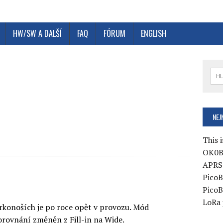
HW/SW A DALŠÍ
FAQ
FÓRUM
ENGLISH
e
NEJ
This i
OK0B
APRS 
PicoB
PicoB
LoRa 
rkonoších je po roce opět v provozu. Mód
orovnání změněn z Fill-in na Wide.