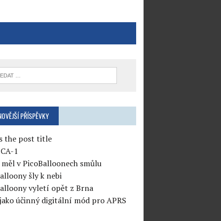
NOVĚJŠÍ PŘÍSPĚVKY
s the post title
CA-1
měl v PicoBalloonech smůlu
alloony šly k nebi
alloony vyletí opět z Brna
jako účinný digitální mód pro APRS