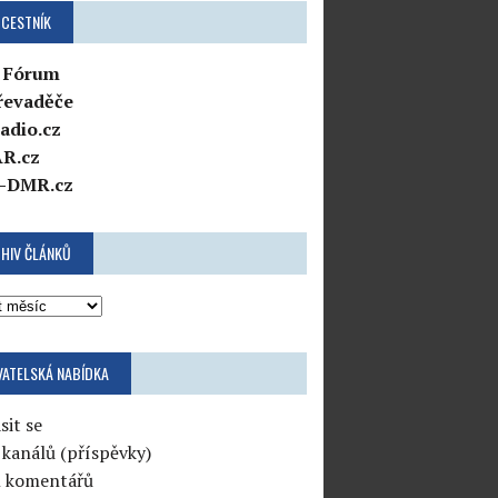
CESTNÍK
 Fórum
řevaděče
adio.cz
R.cz
-DMR.cz
HIV ČLÁNKŮ
VATELSKÁ NABÍDKA
sit se
 kanálů (příspěvky)
l komentářů