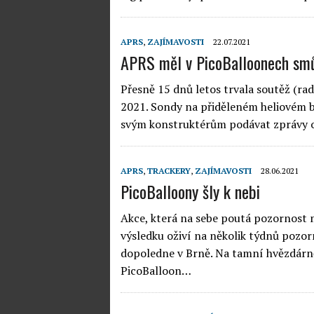
APRS
,
ZAJÍMAVOSTI
22.07.2021
APRS měl v PicoBalloonech sm
Přesně 15 dnů letos trvala soutěž (ra
2021. Sondy na přiděleném heliovém ba
svým konstruktérům podávat zprávy o
APRS
,
TRACKERY
,
ZAJÍMAVOSTI
28.06.2021
PicoBalloony šly k nebi
Akce, která na sebe poutá pozornost 
výsledku oživí na několik týdnů pozo
dopoledne v Brně. Na tamní hvězdárně
PicoBalloon…