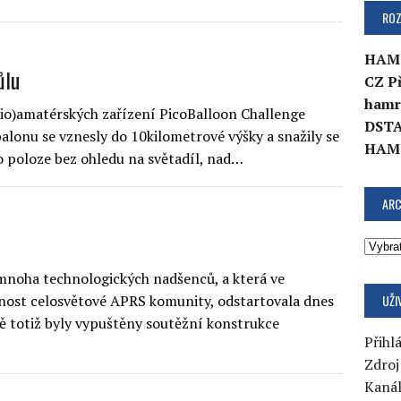
ROZ
HAM
ůlu
CZ P
hamr
dio)amatérských zařízení PicoBalloon Challenge
DSTA
lonu se vznesly do 10kilometrové výšky a snažily se
HAM
 poloze bez ohledu na světadíl, nad…
ARC
mnoha technologických nadšenců, a která ve
UŽI
rnost celosvětové APRS komunity, odstartovala dnes
 totiž byly vypuštěny soutěžní konstrukce
Přihlá
Zdroj
Kaná