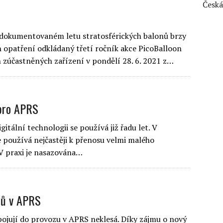
Česká
zdokumentovaném letu stratosférických balonů brzy
 opatření odkládaný třetí ročník akce PicoBalloon
 zúčastněných zařízení v pondělí 28. 6. 2021 z…
 pro APRS
itální technologii se používá již řadu let. V
e používá nejčastěji k přenosu velmi malého
 V praxi je nasazována…
tů v APRS
apojují do provozu v APRS neklesá. Díky zájmu o nový