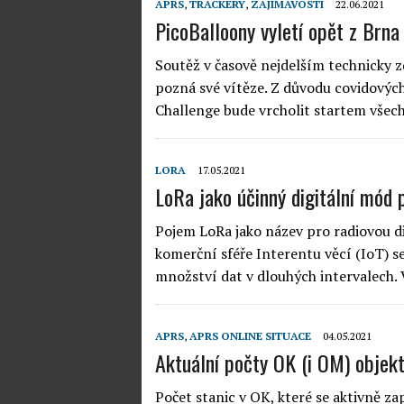
APRS
,
TRACKERY
,
ZAJÍMAVOSTI
22.06.2021
PicoBalloony vyletí opět z Brna
Soutěž v časově nejdelším technicky 
pozná své vítěze. Z důvodu covidových
Challenge bude vrcholit startem všech
LORA
17.05.2021
LoRa jako účinný digitální mód
Pojem LoRa jako název pro radiovou dig
komerční sféře Interentu věcí (IoT) s
množství dat v dlouhých intervalech.
APRS
,
APRS ONLINE SITUACE
04.05.2021
Aktuální počty OK (i OM) objek
Počet stanic v OK, které se aktivně z