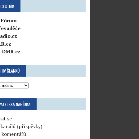
CESTNÍK
 Fórum
řevaděče
adio.cz
R.cz
-DMR.cz
HIV ČLÁNKŮ
VATELSKÁ NABÍDKA
sit se
 kanálů (příspěvky)
l komentářů