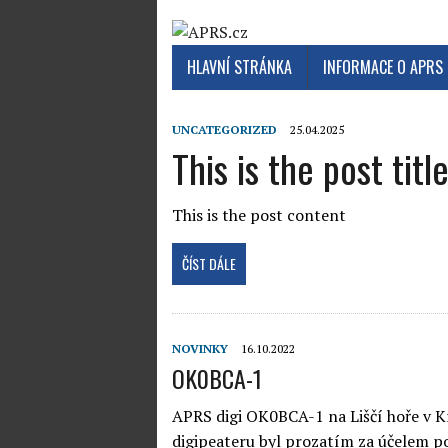
HLAVNÍ STRÁNKA
INFORMACE O APRS
UNCATEGORIZED
25.04.2025
This is the post titl
This is the post content
ČÍST DÁLE
NOVINKY
16.10.2022
OK0BCA-1
APRS digi OK0BCA-1 na Liščí hoře v K
digipeateru byl prozatím za účelem p