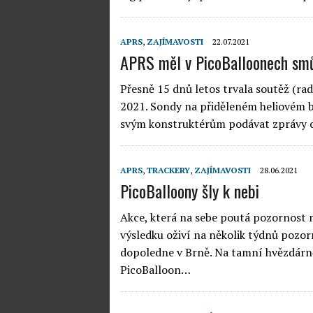
APRS
,
ZAJÍMAVOSTI
22.07.2021
APRS měl v PicoBalloonech sm
Přesně 15 dnů letos trvala soutěž (ra
2021. Sondy na přiděleném heliovém ba
svým konstruktérům podávat zprávy o
APRS
,
TRACKERY
,
ZAJÍMAVOSTI
28.06.2021
PicoBalloony šly k nebi
Akce, která na sebe poutá pozornost 
výsledku oživí na několik týdnů pozo
dopoledne v Brně. Na tamní hvězdárně
PicoBalloon…