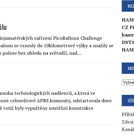
ROZ
HAM
ůlu
CZ P
hamr
dio)amatérských zařízení PicoBalloon Challenge
DSTA
lonu se vznesly do 10kilometrové výšky a snažily se
HAM
 poloze bez ohledu na světadíl, nad…
ARC
mnoha technologických nadšenců, a která ve
UŽI
rnost celosvětové APRS komunity, odstartovala dnes
 totiž byly vypuštěny soutěžní konstrukce
Přihlá
Zdroj
Kaná