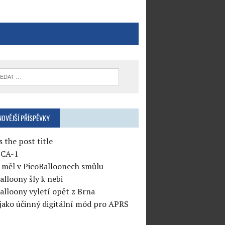
NOVĚJŠÍ PŘÍSPĚVKY
s the post title
CA-1
měl v PicoBalloonech smůlu
alloony šly k nebi
alloony vyletí opět z Brna
jako účinný digitální mód pro APRS