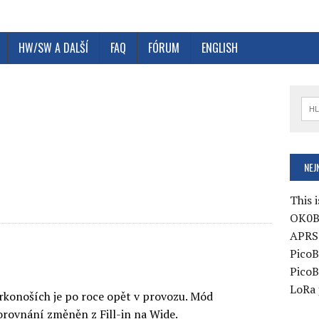
HW/SW A DALŠÍ
FAQ
FÓRUM
ENGLISH
e
NEJ
This i
OK0B
APRS 
PicoB
PicoB
LoRa 
rkonoších je po roce opět v provozu. Mód
orovnání změněn z Fill-in na Wide.