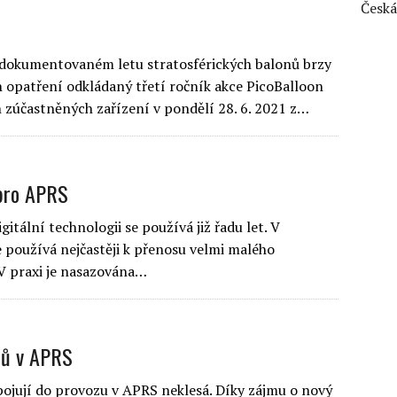
Česká
zdokumentovaném letu stratosférických balonů brzy
 opatření odkládaný třetí ročník akce PicoBalloon
 zúčastněných zařízení v pondělí 28. 6. 2021 z…
 pro APRS
itální technologii se používá již řadu let. V
e používá nejčastěji k přenosu velmi malého
 V praxi je nasazována…
tů v APRS
apojují do provozu v APRS neklesá. Díky zájmu o nový