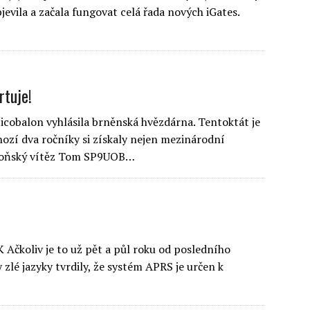
jevila a začala fungovat celá řada nových iGates.
rtuje!
picobalon vyhlásila brněnská hvězdárna. Tentoktát je
ozí dva ročníky si získaly nejen mezinárodní
a loňský vítěz Tom SP9UOB…
Ačkoliv je to už pět a půl roku od posledního
 zlé jazyky tvrdily, že systém APRS je určen k