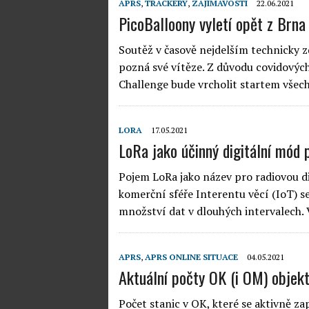
APRS
,
TRACKERY
,
ZAJÍMAVOSTI
22.06.2021
PicoBalloony vyletí opět z Brna
Soutěž v časově nejdelším technicky 
pozná své vítěze. Z důvodu covidových
Challenge bude vrcholit startem všech
LORA
17.05.2021
LoRa jako účinný digitální mód
Pojem LoRa jako název pro radiovou dig
komerční sféře Interentu věcí (IoT) s
množství dat v dlouhých intervalech.
APRS
,
APRS ONLINE SITUACE
04.05.2021
Aktuální počty OK (i OM) objek
Počet stanic v OK, které se aktivně z