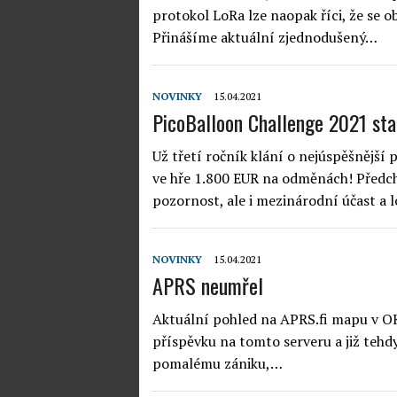
protokol LoRa lze naopak říci, že se ob
Přinášíme aktuální zjednodušený…
NOVINKY
15.04.2021
PicoBalloon Challenge 2021 sta
Už třetí ročník klání o nejúspěšnější 
ve hře 1.800 EUR na odměnách! Předch
pozornost, ale i mezinárodní účast 
NOVINKY
15.04.2021
APRS neumřel
Aktuální pohled na APRS.fi mapu v OK 
příspěvku na tomto serveru a již tehdy
pomalému zániku,…