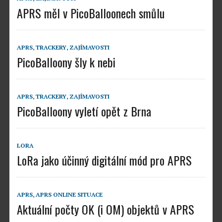
APRS měl v PicoBalloonech smůlu
APRS
,
TRACKERY
,
ZAJÍMAVOSTI
PicoBalloony šly k nebi
APRS
,
TRACKERY
,
ZAJÍMAVOSTI
PicoBalloony vyletí opět z Brna
LORA
LoRa jako účinný digitální mód pro APRS
APRS
,
APRS ONLINE SITUACE
Aktuální počty OK (i OM) objektů v APRS