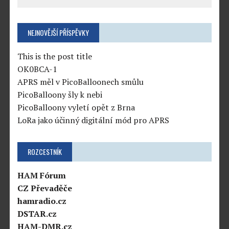
NEJNOVĚJŠÍ PŘÍSPĚVKY
This is the post title
OK0BCA-1
APRS měl v PicoBalloonech smůlu
PicoBalloony šly k nebi
PicoBalloony vyletí opět z Brna
LoRa jako účinný digitální mód pro APRS
ROZCESTNÍK
HAM Fórum
CZ Převaděče
hamradio.cz
DSTAR.cz
HAM-DMR.cz