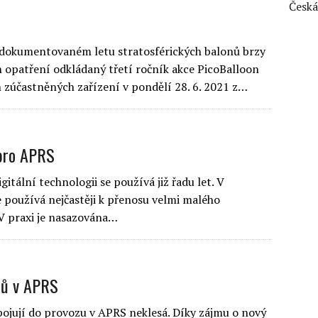
Česká
zdokumentovaném letu stratosférických balonů brzy
 opatření odkládaný třetí ročník akce PicoBalloon
 zúčastněných zařízení v pondělí 28. 6. 2021 z…
 pro APRS
itální technologii se používá již řadu let. V
e používá nejčastěji k přenosu velmi malého
 V praxi je nasazována…
tů v APRS
apojují do provozu v APRS neklesá. Díky zájmu o nový