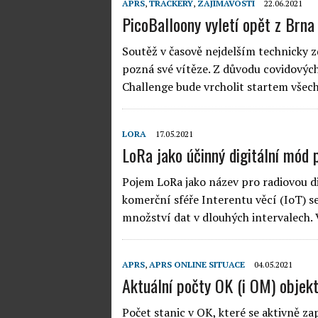
APRS
,
TRACKERY
,
ZAJÍMAVOSTI
22.06.2021
PicoBalloony vyletí opět z Brna
Soutěž v časově nejdelším technicky 
pozná své vítěze. Z důvodu covidových
Challenge bude vrcholit startem všech
LORA
17.05.2021
LoRa jako účinný digitální mód
Pojem LoRa jako název pro radiovou dig
komerční sféře Interentu věcí (IoT) s
množství dat v dlouhých intervalech.
APRS
,
APRS ONLINE SITUACE
04.05.2021
Aktuální počty OK (i OM) objek
Počet stanic v OK, které se aktivně z