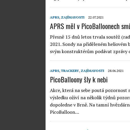
APRS
,
ZAJÍMAVOSTI
22.07.2021
APRS měl v PicoBalloonech sm
Přesně 15 dnů letos trvala soutěž (ra
2021. Sondy na přiděleném heliovém ba
svým konstruktérům podávat zprávy o
APRS
,
TRACKERY
,
ZAJÍMAVOSTI
28.06.2021
PicoBalloony šly k nebi
Akce, která na sebe poutá pozornost 
výsledku oživí na několik týdnů pozo
dopoledne v Brně. Na tamní hvězdárně
PicoBalloon…