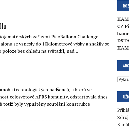
ROZ
HAM
ůlu
CZ P
hamr
dio)amatérských zařízení PicoBalloon Challenge
DSTA
lonu se vznesly do 10kilometrové výšky a snažily se
HAM
 poloze bez ohledu na světadíl, nad…
ARC
mnoha technologických nadšenců, a která ve
UŽI
rnost celosvětové APRS komunity, odstartovala dnes
 totiž byly vypuštěny soutěžní konstrukce
Přihlá
Zdroj
Kaná