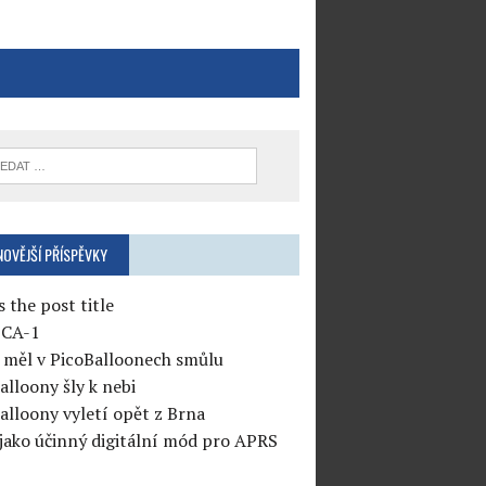
NOVĚJŠÍ PŘÍSPĚVKY
s the post title
CA-1
měl v PicoBalloonech smůlu
alloony šly k nebi
alloony vyletí opět z Brna
jako účinný digitální mód pro APRS