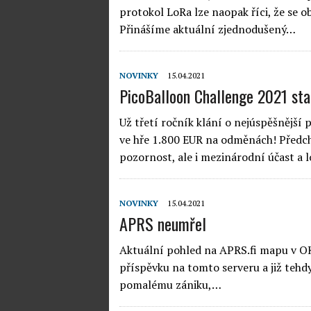
protokol LoRa lze naopak říci, že se ob
Přinášíme aktuální zjednodušený…
NOVINKY
15.04.2021
PicoBalloon Challenge 2021 sta
Už třetí ročník klání o nejúspěšnější 
ve hře 1.800 EUR na odměnách! Předch
pozornost, ale i mezinárodní účast 
NOVINKY
15.04.2021
APRS neumřel
Aktuální pohled na APRS.fi mapu v OK 
příspěvku na tomto serveru a již tehdy
pomalému zániku,…