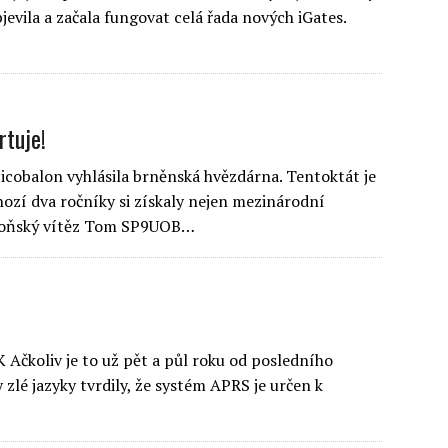
jevila a začala fungovat celá řada nových iGates.
rtuje!
picobalon vyhlásila brněnská hvězdárna. Tentoktát je
ozí dva ročníky si získaly nejen mezinárodní
a loňský vítěz Tom SP9UOB…
Ačkoliv je to už pět a půl roku od posledního
 zlé jazyky tvrdily, že systém APRS je určen k