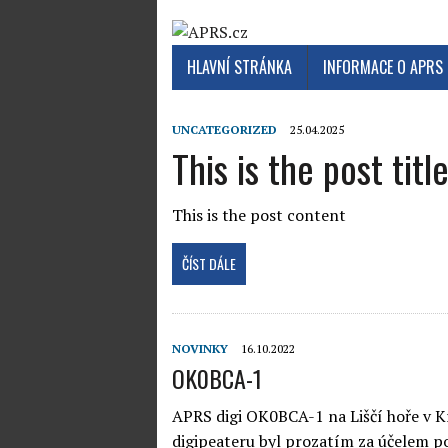
HLAVNÍ STRÁNKA
INFORMACE O APRS
UNCATEGORIZED
25.04.2025
This is the post titl
This is the post content
ČÍST DÁLE
NOVINKY
16.10.2022
OK0BCA-1
APRS digi OK0BCA-1 na Liščí hoře v K
digipeateru byl prozatím za účelem p