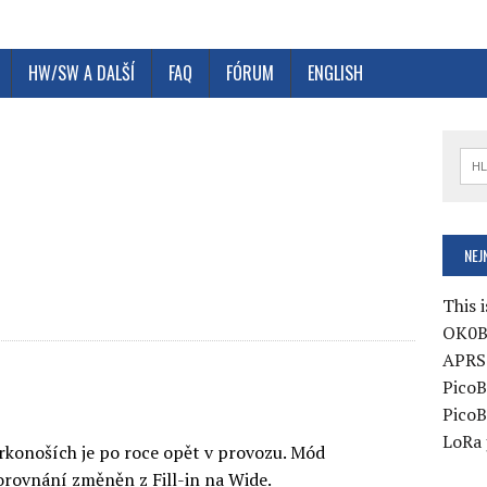
HW/SW A DALŠÍ
FAQ
FÓRUM
ENGLISH
e
NEJ
This i
OK0B
APRS 
PicoB
PicoB
LoRa 
rkonoších je po roce opět v provozu. Mód
orovnání změněn z Fill-in na Wide.