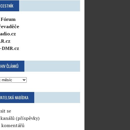
CESTNÍK
 Fórum
řevaděče
adio.cz
R.cz
-DMR.cz
HIV ČLÁNKŮ
VATELSKÁ NABÍDKA
sit se
 kanálů (příspěvky)
l komentářů