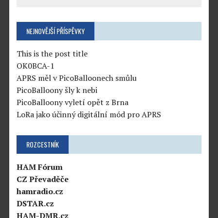
NEJNOVĚJŠÍ PŘÍSPĚVKY
This is the post title
OK0BCA-1
APRS měl v PicoBalloonech smůlu
PicoBalloony šly k nebi
PicoBalloony vyletí opět z Brna
LoRa jako účinný digitální mód pro APRS
ROZCESTNÍK
HAM Fórum
CZ Převaděče
hamradio.cz
DSTAR.cz
HAM-DMR.cz