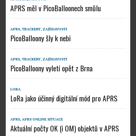
APRS měl v PicoBalloonech smůlu
APRS
,
TRACKERY
,
ZAJÍMAVOSTI
PicoBalloony šly k nebi
APRS
,
TRACKERY
,
ZAJÍMAVOSTI
PicoBalloony vyletí opět z Brna
LORA
LoRa jako účinný digitální mód pro APRS
APRS
,
APRS ONLINE SITUACE
Aktuální počty OK (i OM) objektů v APRS