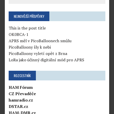
NEJNOVĚJŠÍ PŘÍSPĚVKY
This is the post title
OK0BCA-1
APRS měl v PicoBalloonech smůlu
PicoBalloony šly k nebi
PicoBalloony vyletí opět z Brna
LoRa jako účinný digitální mód pro APRS
ROZCESTNÍK
HAM Fórum
CZ Převaděče
hamradio.cz
DSTAR.cz
HAM-DMR.cz