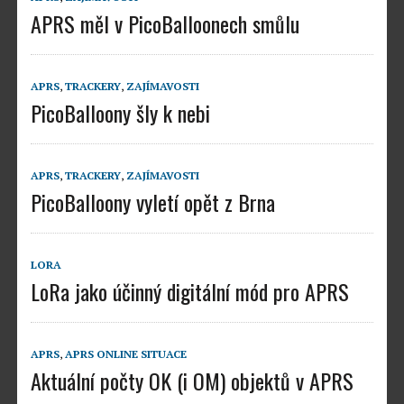
APRS měl v PicoBalloonech smůlu
APRS
,
TRACKERY
,
ZAJÍMAVOSTI
PicoBalloony šly k nebi
APRS
,
TRACKERY
,
ZAJÍMAVOSTI
PicoBalloony vyletí opět z Brna
LORA
LoRa jako účinný digitální mód pro APRS
APRS
,
APRS ONLINE SITUACE
Aktuální počty OK (i OM) objektů v APRS