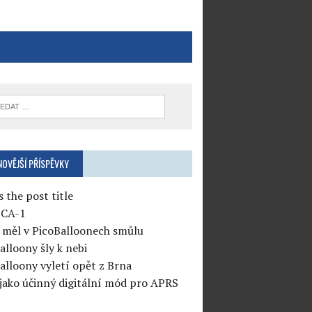
NOVĚJŠÍ PŘÍSPĚVKY
s the post title
CA-1
měl v PicoBalloonech smůlu
alloony šly k nebi
alloony vyletí opět z Brna
jako účinný digitální mód pro APRS