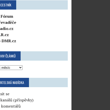
CESTNÍK
 Fórum
řevaděče
adio.cz
R.cz
-DMR.cz
HIV ČLÁNKŮ
VATELSKÁ NABÍDKA
sit se
 kanálů (příspěvky)
l komentářů