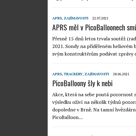
APRS
,
ZAJÍMAVOSTI
22.07.2021
APRS měl v PicoBalloonech sm
Přesně 15 dnů letos trvala soutěž (ra
2021. Sondy na přiděleném heliovém ba
svým konstruktérům podávat zprávy o
APRS
,
TRACKERY
,
ZAJÍMAVOSTI
28.06.2021
PicoBalloony šly k nebi
Akce, která na sebe poutá pozornost 
výsledku oživí na několik týdnů pozo
dopoledne v Brně. Na tamní hvězdárně
PicoBalloon…