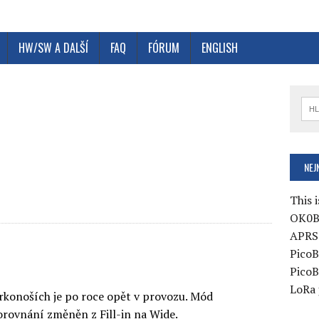
HW/SW A DALŠÍ
FAQ
FÓRUM
ENGLISH
e
NEJ
This i
OK0B
APRS 
PicoB
PicoB
LoRa 
rkonoších je po roce opět v provozu. Mód
orovnání změněn z Fill-in na Wide.