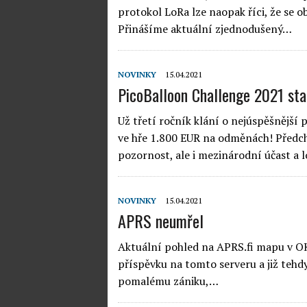
protokol LoRa lze naopak říci, že se ob
Přinášíme aktuální zjednodušený…
NOVINKY
15.04.2021
PicoBalloon Challenge 2021 sta
Už třetí ročník klání o nejúspěšnější 
ve hře 1.800 EUR na odměnách! Předch
pozornost, ale i mezinárodní účast 
NOVINKY
15.04.2021
APRS neumřel
Aktuální pohled na APRS.fi mapu v OK 
příspěvku na tomto serveru a již tehdy
pomalému zániku,…