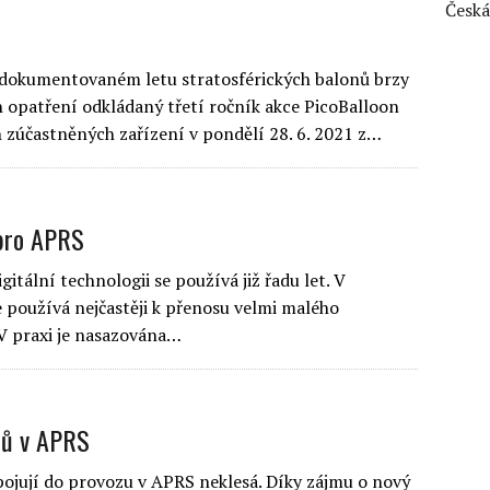
Česká
zdokumentovaném letu stratosférických balonů brzy
 opatření odkládaný třetí ročník akce PicoBalloon
 zúčastněných zařízení v pondělí 28. 6. 2021 z…
 pro APRS
itální technologii se používá již řadu let. V
e používá nejčastěji k přenosu velmi malého
 V praxi je nasazována…
tů v APRS
apojují do provozu v APRS neklesá. Díky zájmu o nový