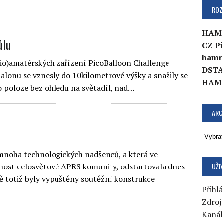
ROZ
HAM
ůlu
CZ P
hamr
dio)amatérských zařízení PicoBalloon Challenge
DSTA
lonu se vznesly do 10kilometrové výšky a snažily se
HAM
 poloze bez ohledu na světadíl, nad…
ARC
mnoha technologických nadšenců, a která ve
UŽI
rnost celosvětové APRS komunity, odstartovala dnes
 totiž byly vypuštěny soutěžní konstrukce
Přihlá
Zdroj
Kaná