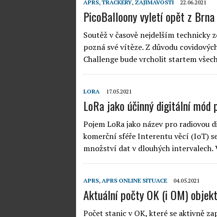
APRS
,
TRACKERY
,
ZAJÍMAVOSTI
22.06.2021
PicoBalloony vyletí opět z Brna
Soutěž v časově nejdelším technicky 
pozná své vítěze. Z důvodu covidových
Challenge bude vrcholit startem všech
LORA
17.05.2021
LoRa jako účinný digitální mód
Pojem LoRa jako název pro radiovou dig
komerční sféře Interentu věcí (IoT) s
množství dat v dlouhých intervalech.
APRS
,
APRS ONLINE SITUACE
04.05.2021
Aktuální počty OK (i OM) objek
Počet stanic v OK, které se aktivně z