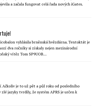
jevila a začala fungovat celá řada nových iGates.
rtuje!
picobalon vyhlásila brněnská hvězdárna. Tentoktát je
ozí dva ročníky si získaly nejen mezinárodní
a loňský vítěz Tom SP9UOB…
Ačkoliv je to už pět a půl roku od posledního
 zlé jazyky tvrdily, že systém APRS je určen k