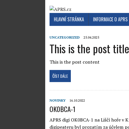
HLAVNÍ STRÁNKA
INFORMACE O APRS
UNCATEGORIZED
25.04.2025
This is the post titl
This is the post content
ČÍST DÁLE
NOVINKY
16.10.2022
OK0BCA-1
APRS digi OK0BCA-1 na Liščí hoře v K
digipeateru byl prozatím za účelem p