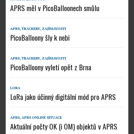
APRS měl v PicoBalloonech smůlu
APRS
,
TRACKERY
,
ZAJÍMAVOSTI
PicoBalloony šly k nebi
APRS
,
TRACKERY
,
ZAJÍMAVOSTI
PicoBalloony vyletí opět z Brna
LORA
LoRa jako účinný digitální mód pro APRS
APRS
,
APRS ONLINE SITUACE
Aktuální počty OK (i OM) objektů v APRS