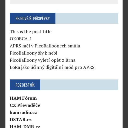
NEJNOVĚJŠÍ PŘÍSPĚVKY
This is the post title
OK0BCA-1
APRS měl v PicoBalloonech smůlu
PicoBalloony šly k nebi
PicoBalloony vyletí opět z Brna
LoRa jako účinný digitální mód pro APRS
ROZCESTNÍK
HAM Fórum
CZ Převaděče
hamradio.cz
DSTAR.cz
HAM-DMR.cz