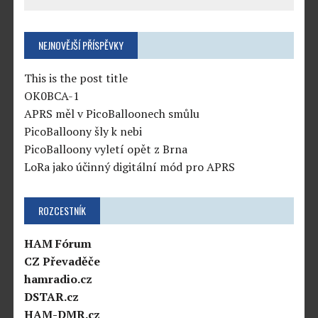
NEJNOVĚJŠÍ PŘÍSPĚVKY
This is the post title
OK0BCA-1
APRS měl v PicoBalloonech smůlu
PicoBalloony šly k nebi
PicoBalloony vyletí opět z Brna
LoRa jako účinný digitální mód pro APRS
ROZCESTNÍK
HAM Fórum
CZ Převaděče
hamradio.cz
DSTAR.cz
HAM-DMR.cz