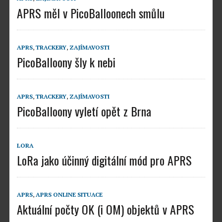
APRS měl v PicoBalloonech smůlu
APRS
,
TRACKERY
,
ZAJÍMAVOSTI
PicoBalloony šly k nebi
APRS
,
TRACKERY
,
ZAJÍMAVOSTI
PicoBalloony vyletí opět z Brna
LORA
LoRa jako účinný digitální mód pro APRS
APRS
,
APRS ONLINE SITUACE
Aktuální počty OK (i OM) objektů v APRS