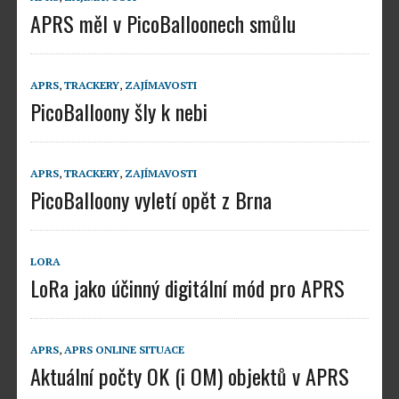
APRS měl v PicoBalloonech smůlu
APRS
,
TRACKERY
,
ZAJÍMAVOSTI
PicoBalloony šly k nebi
APRS
,
TRACKERY
,
ZAJÍMAVOSTI
PicoBalloony vyletí opět z Brna
LORA
LoRa jako účinný digitální mód pro APRS
APRS
,
APRS ONLINE SITUACE
Aktuální počty OK (i OM) objektů v APRS