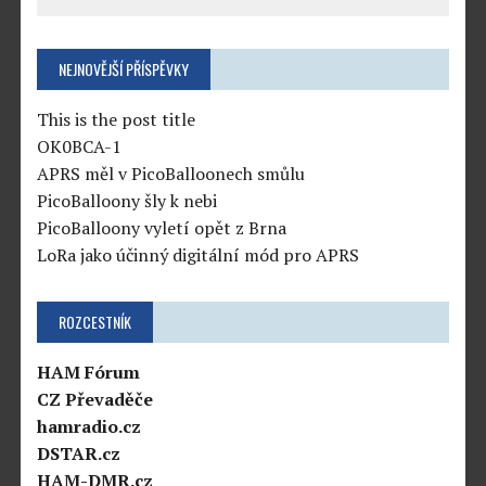
NEJNOVĚJŠÍ PŘÍSPĚVKY
This is the post title
OK0BCA-1
APRS měl v PicoBalloonech smůlu
PicoBalloony šly k nebi
PicoBalloony vyletí opět z Brna
LoRa jako účinný digitální mód pro APRS
ROZCESTNÍK
HAM Fórum
CZ Převaděče
hamradio.cz
DSTAR.cz
HAM-DMR.cz